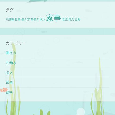
タグ
家事
介護職
仕事
働き方
共働き
収入
環境
育児
資格
カテゴリー
働き方
共働き
収入
家事
資格